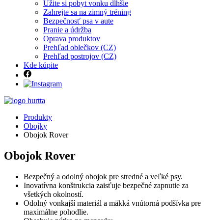
Užite si pobyt vonku dlhšie
Zahrejte sa na zimný tréning
Bezpečnosť psa v aute
Pranie a údržba
Oprava produktov
Prehľad oblečkov (CZ)
Prehľad postrojov (CZ)
Kde kúpite
Produkty
Obojky
Obojok Rover
Obojok Rover
Bezpečný a odolný obojok pre stredné a veľké psy.
Inovatívna konštrukcia zaisťuje bezpečné zapnutie za
všetkých okolností.
Odolný vonkajší materiál a mäkká vnútorná podšívka pre
maximálne pohodlie.