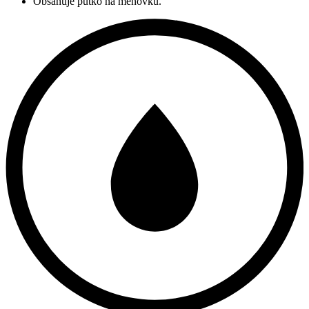
Obsahuje pútko na menovku.