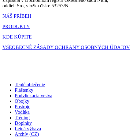
Zapísaná v Obchodnom registri Okresného súdu Nitra,
oddiel: Sro, vložka číslo: 53253/N
NÁŠ PRÍBEH
PRODUKTY
KDE KÚPITE
VŠEOBECNÉ ZÁSADY OCHRANY OSOBNÝCH ÚDAJOV
Teplé oblečenie
Pláštenky
Podvliekacia vrstva
Obojky
Postroje
Vodítka
Tréning
Doplnky
Letná výbava
Archív (CZ)