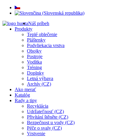
Náš príbeh
Produkty
Teplé oblečenie
Pláštenky
Podvliekacia vrstva
Obojky
Postroje
Vodítka
Tréning
Doplnky
Letná výbava
Archív (CZ)
Ako merať
Katalóg
Rady a tipy
Recyklácia
Udržateľnosť (CZ)
Přivítání štěněte (CZ)
Bezpečnost u vody (CZ)
Péče o svaly (CZ)
Vrstvenie