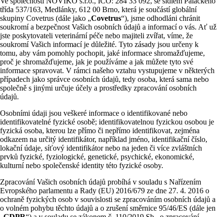
Ve společnosti NOVIKO s.r.o., IČO: 284 33 092, se sídlem Palackého
třída 537/163, Medlánky, 612 00 Brno, která je součástí globální
skupiny Covetrus (dále jako „
Covetrus
“), jsme odhodláni chránit
soukromí a bezpečnost Vašich osobních údajů a informací o vás. Ať už
jste poskytovateli veterinární péče nebo majiteli zvířat, víme, že
soukromí Vašich informací je důležité. Tyto zásady jsou určeny k
tomu, aby vám pomohly pochopit, jaké informace shromažďujeme,
proč je shromažďujeme, jak je používáme a jak můžete tyto své
informace spravovat. V rámci našeho vztahu vystupujeme v některých
případech jako správce osobních údajů, tedy osoba, která sama nebo
společně s jinými určuje účely a prostředky zpracování osobních
údajů.
Osobními údaji jsou veškeré informace o identifikované nebo
identifikovatelné fyzické osobě; identifikovatelnou fyzickou osobou je
fyzická osoba, kterou lze přímo či nepřímo identifikovat, zejména
odkazem na určitý identifikátor, například jméno, identifikační číslo,
lokační údaje, síťový identifikátor nebo na jeden či více zvláštních
prvků fyzické, fyziologické, genetické, psychické, ekonomické,
kulturní nebo společenské identity této fyzické osoby.
Zpracování Vašich osobních údajů probíhá v souladu s Nařízením
Evropského parlamentu a Rady (EU) 2016/679 ze dne 27. 4. 2016 o
ochraně fyzických osob v souvislosti se zpracováním osobních údajů a
o volném pohybu těchto údajů a o zrušení směrnice 95/46/ES (dále jen
„
GDPR
“) a v souladu se zákonem č. 110/2019 Sb., o zpracování