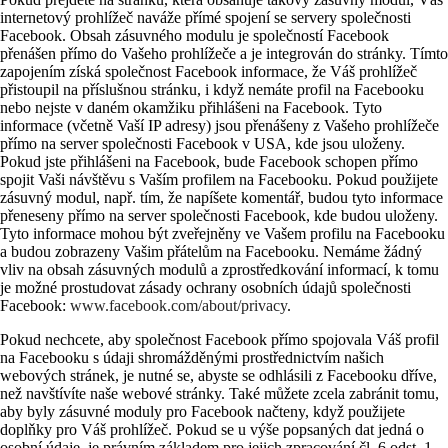
internetový prohlížeč naváže přímé spojení se servery společnosti
Facebook. Obsah zásuvného modulu je společností Facebook
přenášen přímo do Vašeho prohlížeče a je integrován do stránky. Tímto
zapojením získá společnost Facebook informace, že Váš prohlížeč
přistoupil na příslušnou stránku, i když nemáte profil na Facebooku
nebo nejste v daném okamžiku přihlášeni na Facebook. Tyto
informace (včetně Vaší IP adresy) jsou přenášeny z Vašeho prohlížeče
přímo na server společnosti Facebook v USA, kde jsou uloženy.
Pokud jste přihlášeni na Facebook, bude Facebook schopen přímo
spojit Vaši návštěvu s Vaším profilem na Facebooku. Pokud použijete
zásuvný modul, např. tím, že napíšete komentář, budou tyto informace
přeneseny přímo na server společnosti Facebook, kde budou uloženy.
Tyto informace mohou být zveřejněny ve Vašem profilu na Facebooku
a budou zobrazeny Vašim přátelům na Facebooku. Nemáme žádný
vliv na obsah zásuvných modulů a zprostředkování informací, k tomu
je možné prostudovat zásady ochrany osobních údajů společnosti
Facebook:
www.facebook.com/about/privacy
.
Pokud nechcete, aby společnost Facebook přímo spojovala Váš profil
na Facebooku s údaji shromážděnými prostřednictvím našich
webových stránek, je nutné se, abyste se odhlásili z Facebooku dříve,
než navštívíte naše webové stránky. Také můžete zcela zabránit tomu,
aby byly zásuvné moduly pro Facebook načteny, když použijete
doplňky pro Váš prohlížeč. Pokud se u výše popsaných dat jedná o
osobní údaje, je právním základem pro jejich zpracování čl. 6 odst. 1,