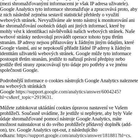
(mezi shromažďovanými informacemi je však IP adresa uživatele).
Google Analytics tyto informace shromažďuje a zpracovává proto, aby
z nich následně zejména sestavil statistické přehledy o využití
webových stránek. Nevyužíváme ale tento nástroj k monitorování ani
ke shromažďování osobních údajů ani jiných informací, které by
mohly vést k identifikaci návštěvníků našich webových stránek. Naše
webové stránky nedovolují provádět operace tohoto typu třetím
stranám. IP adresy nejsou přiřazovány k žádným jiným údajům, které
Google vlastní, ani se nepokouší přiřadit žádné IP adresy k žádným
identitám uživatelů webových stránek. Google může tyto informace
postoupit třetím stranám, jestliže to nařizují právní předpisy nebo
jestliže třetí strany zpracovávají tyto údaje pro potřeby a ve jménu
společnosti Google.
Podrobnější informace o cookies nástrojích Google Analytics naleznete
na webových stránkách
Google
https://support.google.com/analytics/answer/6004245?
hl=cs&ref_topic=2919631
.
Můžete zablokovat ukládání cookies úpravou nastavení ve Vašem
prohlížeči. Současně uvádíme, že jestliže si nepřejete, aby byly Vaše
údaje shromažďované pomocí nástroje Google Analytics, máte
možnost nainstalovat si do svého prohlížeče přídavný doplněk (add-
on), tzv. Google Analytics opt-out, z následujícího
odkazu:
https://support.google.com/analytics/answer/181881?hl=cs
.