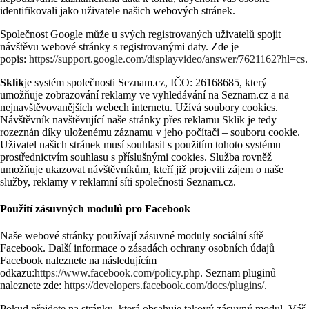
identifikovali jako uživatele našich webových stránek.
Společnost Google může u svých registrovaných uživatelů spojit
návštěvu webové stránky s registrovanými daty. Zde je
popis:
https://support.google.com/displayvideo/answer/7621162?hl=cs
.
Sklik
je systém společnosti Seznam.cz, IČO: 26168685, který
umožňuje zobrazování reklamy ve vyhledávání na Seznam.cz a na
nejnavštěvovanějších webech internetu. Užívá soubory cookies.
Návštěvník navštěvující naše stránky přes reklamu Sklik je tedy
rozeznán díky uloženému záznamu v jeho počítači – souboru cookie.
Uživatel našich stránek musí souhlasit s použitím tohoto systému
prostřednictvím souhlasu s příslušnými cookies. Služba rovněž
umožňuje ukazovat návštěvníkům, kteří již projevili zájem o naše
služby, reklamy v reklamní síti společnosti Seznam.cz.
Použití zásuvných modulů pro Facebook
Naše webové stránky používají zásuvné moduly sociální sítě
Facebook. Další informace o zásadách ochrany osobních údajů
Facebook naleznete na následujícím
odkazu:
https://www.facebook.com/policy.php
. Seznam pluginů
naleznete zde:
https://developers.facebook.com/docs/plugins/
.
Pokud přejdete na stránku, která obsahuje takový zásuvný modul, Váš