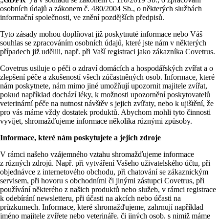
osobních údajů a zákonem č. 480/2004 Sb., o některých službách
informační společnosti, ve znění pozdějších předpisů.
Tyto zásady mohou doplňovat již poskytnuté informace nebo Váš
souhlas se zpracováním osobních údajů, které jste nám v některých
případech již udělili, např. při Vaší registraci jako zákazníka Covetrus.
Covetrus usiluje o péči o zdraví domácích a hospodářských zvířat a o
zlepšení péče a zkušeností všech zúčastněných osob. Informace, které
nám poskytnete, nám mimo jiné umožňují upozornit majitele zvířat,
pokud například dochází léky, k možnosti upozornění poskytovatelů
veterinární péče na nutnost návštěv s jejich zvířaty, nebo k ujištění, že
pro vás máme vždy dostatek produktů. Abychom mohli tyto činnosti
vyvíjet, shromažďujeme informace několika různými způsoby.
Informace, které nám poskytujete a jejich zdroje
V rámci našeho vzájemného vztahu shromažďujeme informace
z různých zdrojů. Např. při vytváření Vašeho uživatelského účtu, při
objednávce z internetového obchodu, při chatování se zákaznickým
servisem, při hovoru s obchodními či jinými zástupci Covetrus, při
používání některého z našich produktů nebo služeb, v rámci registrace
k odebírání newsletteru, při účasti na akcích nebo účasti na
průzkumech. Informace, které shromažďujeme, zahrnují například
jméno majitele zvířete nebo veterináře, či jiných osob, s nimiž máme