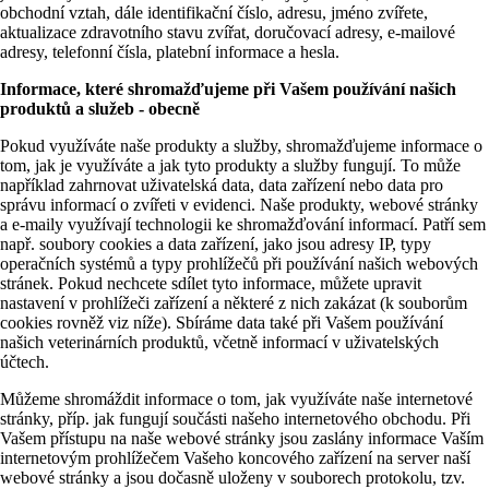
obchodní vztah, dále identifikační číslo, adresu, jméno zvířete,
aktualizace zdravotního stavu zvířat, doručovací adresy, e-mailové
adresy, telefonní čísla, platební informace a hesla.
Informace, které shromažďujeme při Vašem používání našich
produktů a služeb - obecně
Pokud využíváte naše produkty a služby, shromažďujeme informace o
tom, jak je využíváte a jak tyto produkty a služby fungují. To může
například zahrnovat uživatelská data, data zařízení nebo data pro
správu informací o zvířeti v evidenci. Naše produkty, webové stránky
a e-maily využívají technologii ke shromažďování informací. Patří sem
např. soubory cookies a data zařízení, jako jsou adresy IP, typy
operačních systémů a typy prohlížečů při používání našich webových
stránek. Pokud nechcete sdílet tyto informace, můžete upravit
nastavení v prohlížeči zařízení a některé z nich zakázat (k souborům
cookies rovněž viz níže). Sbíráme data také při Vašem používání
našich veterinárních produktů, včetně informací v uživatelských
účtech.
Můžeme shromáždit informace o tom, jak využíváte naše internetové
stránky, příp. jak fungují součásti našeho internetového obchodu. Při
Vašem přístupu na naše webové stránky jsou zaslány informace Vaším
internetovým prohlížečem Vašeho koncového zařízení na server naší
webové stránky a jsou dočasně uloženy v souborech protokolu, tzv.