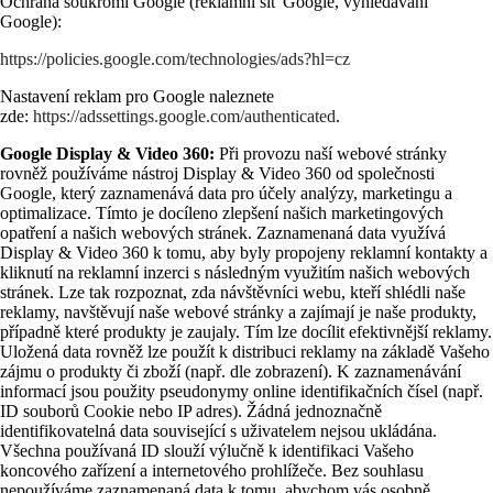
Ochrana soukromí Google (reklamní síť Google, vyhledávání
Google):
https://policies.google.com/technologies/ads?hl=cz
Nastavení reklam pro Google naleznete
zde:
https://adssettings.google.com/authenticated
.
Google Display & Video 360:
Při provozu naší webové stránky
rovněž používáme nástroj Display & Video 360 od společnosti
Google, který zaznamenává data pro účely analýzy, marketingu a
optimalizace. Tímto je docíleno zlepšení našich marketingových
opatření a našich webových stránek. Zaznamenaná data využívá
Display & Video 360 k tomu, aby byly propojeny reklamní kontakty a
kliknutí na reklamní inzerci s následným využitím našich webových
stránek. Lze tak rozpoznat, zda návštěvníci webu, kteří shlédli naše
reklamy, navštěvují naše webové stránky a zajímají je naše produkty,
případně které produkty je zaujaly. Tím lze docílit efektivnější reklamy.
Uložená data rovněž lze použít k distribuci reklamy na základě Vašeho
zájmu o produkty či zboží (např. dle zobrazení). K zaznamenávání
informací jsou použity pseudonymy online identifikačních čísel (např.
ID souborů Cookie nebo IP adres). Žádná jednoznačně
identifikovatelná data související s uživatelem nejsou ukládána.
Všechna používaná ID slouží výlučně k identifikaci Vašeho
koncového zařízení a internetového prohlížeče. Bez souhlasu
nepoužíváme zaznamenaná data k tomu, abychom vás osobně