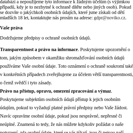
databází a nepoužijeme tyto informace k žádným účelům (s výjimkou
případů, kdy je to nezbytné k ochraně dítěte nebo jiných osob). Pokud
se dozvíte o jakýchkoli osobních údajích, které jsme získali od dětí
mladších 18 let, kontaktujte nás prosím na adrese:
gdpr@noviko.cz
.
Vaše práva
Dodržujeme předpisy o ochraně osobních údajů.
Transparentnost a právo na informace
. Poskytujeme upozornění o
tom, jakým způsobem v okamžiku shromažďování osobních údajů
používáme Vaše osobní údaje. Toto oznámení o ochraně soukromí také
v konkrétních případech zveřejňujeme za účelem větší transparentnosti,
o čemž svědčí i tyto zásady.
Právo na přístup, opravu, omezení zpracování a výmaz
.
Poskytujeme subjektům osobních údajů přístup k jejich osobním
údajům, pokud to vyžadují platné právní předpisy nebo Vaše žádost.
Navíc opravíme osobní údaje, pokud jsou nesprávné, nepřesné či
neúplné. Znamená to tedy, že nás můžete kdykoliv požádat o naše
potvrzení, zda osobní údaje, které se vás týkají, jsou či nejsou naší