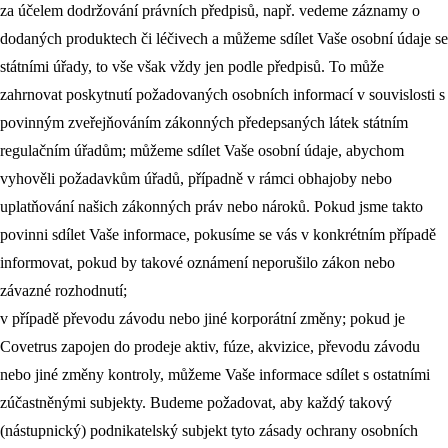
za účelem dodržování právních předpisů, např. vedeme záznamy o
dodaných produktech či léčivech a můžeme sdílet Vaše osobní údaje se
státními úřady, to vše však vždy jen podle předpisů. To může
zahrnovat poskytnutí požadovaných osobních informací v souvislosti s
povinným zveřejňováním zákonných předepsaných látek státním
regulačním úřadům; můžeme sdílet Vaše osobní údaje, abychom
vyhověli požadavkům úřadů, případně v rámci obhajoby nebo
uplatňování našich zákonných práv nebo nároků. Pokud jsme takto
povinni sdílet Vaše informace, pokusíme se vás v konkrétním případě
informovat, pokud by takové oznámení neporušilo zákon nebo
závazné rozhodnutí;
v případě převodu závodu nebo jiné korporátní změny; pokud je
Covetrus zapojen do prodeje aktiv, fúze, akvizice, převodu závodu
nebo jiné změny kontroly, můžeme Vaše informace sdílet s ostatními
zúčastněnými subjekty. Budeme požadovat, aby každý takový
(nástupnický) podnikatelský subjekt tyto zásady ochrany osobních