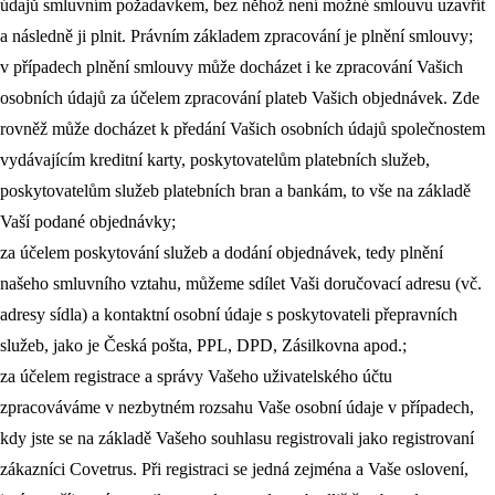
údajů smluvním požadavkem, bez něhož není možné smlouvu uzavřít
a následně ji plnit. Právním základem zpracování je plnění smlouvy;
v případech plnění smlouvy může docházet i ke zpracování Vašich
osobních údajů za účelem zpracování plateb Vašich objednávek. Zde
rovněž může docházet k předání Vašich osobních údajů společnostem
vydávajícím kreditní karty, poskytovatelům platebních služeb,
poskytovatelům služeb platebních bran a bankám, to vše na základě
Vaší podané objednávky;
za účelem poskytování služeb a dodání objednávek, tedy plnění
našeho smluvního vztahu, můžeme sdílet Vaši doručovací adresu (vč.
adresy sídla) a kontaktní osobní údaje s poskytovateli přepravních
služeb, jako je Česká pošta, PPL, DPD, Zásilkovna apod.;
za účelem registrace a správy Vašeho uživatelského účtu
zpracováváme v nezbytném rozsahu Vaše osobní údaje v případech,
kdy jste se na základě Vašeho souhlasu registrovali jako registrovaní
zákazníci Covetrus. Při registraci se jedná zejména a Vaše oslovení,