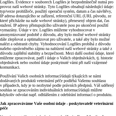
Logfiles. Evidence v souborech Logfiles je bezpodmínečně nutná pro
provoz naší webové stránky. Tyto Logfiles obsahují následující údaje:
typ/verze prohlížeče, použitý operační systém, datum a čas návštěvy,
IP adresa dotazujícího se zařízení, referenční URL (URL původu, ze
které přicházíte na naše webové stránky), přenesený objem dat, čas
stažení. IP adresy přistupujícího uživatele jsou po ukončení použití
vymazány. Údaje v tzv. Logfiles můžeme vyhodnocovat v
anonymizované podobě z důvodu, aby bylo možné webové stránky
dále zlepšovat a optimalizovat pro uživatele, a také aby bylo možné
nalézt a odstranit chyby. Vyhodnocování Logfiles probíhá z důvodu
našeho oprávněného zájmu na nabízení naší webové stránky a také z
důvodu zajištění stability a bezpečnosti. Mezi další osobní údaje, které
můžeme zpracovávat, patří i údaje o Vašich objednávkách, tj. historie
objednávek nebo osobní údaje poskytnuté vámi při naší vzájemné
komunikaci.
Používání Vašich osobních informací/údajů týkajících se námi
dodávaných produktů veterinární péče podléhá Vašemu souhlasu
v případech, kdy je to nezbytné podle právních předpisů. Váš udělený
souhlas se zpracováním individuálních informací/údajů můžete
kdykoliv odvolat např. odhlášením z odebírání informací o produktu.
Jak zpracováváme Vaše osobní údaje - poskytovatelé veterinární
péče