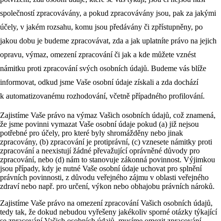
společností zpracovávány, a pokud zpracovávány jsou, pak za jakými
účely, v jakém rozsahu, komu jsou předávány či zpřístupněny, po
jakou dobu je budeme zpracovávat, zda a jak uplatníte právo na jejich
opravu, výmaz, omezení zpracování či jak a kde můžete vznést
námitku proti zpracování svých osobních údajů. Budeme vás blíže
informovat, odkud jsme Vaše osobní údaje získali a zda dochází
k automatizovanému rozhodování, včetně případného profilování.
Zajistíme Vaše právo na výmaz Vašich osobních údajů, což znamená,
že jsme povinni vymazat Vaše osobní údaje pokud (a) již nejsou
potřebné pro účely, pro které byly shromážděny nebo jinak
zpracovány, (b) zpracování je protiprávní, (c) vznesete námitky proti
zpracování a neexistují žádné převažující oprávněné důvody pro
zpracování, nebo (d) nám to stanovuje zákonná povinnost. Výjimkou
jsou případy, kdy je nutné Vaše osobní údaje uchovat pro splnění
právních povinnosti, z důvodu veřejného zájmu v oblasti veřejného
zdraví nebo např. pro určení, výkon nebo obhajobu právních nároků.
Zajistíme Vaše právo na omezení zpracování Vašich osobních údajů,
tedy tak, že dokud nebudou vyřešeny jakékoliv sporné otázky týkající
se zpracování Vašich osobních údajů, musíme omezit zpracování