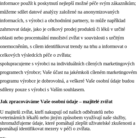
informace použít k poskytnutí nejlepší možné péče svým zákazníkům;
můžeme sdílet datové analýzy založené na anonymizovaných
informacích, s výrobci a obchodními partnery, to může například
zahrnovat údaje, jako je celkový prodej produktů či léků v určité
oblasti nebo procentuální množství zvířat v souvislosti s určitým
onemocněním, s cílem identifikovat trendy na trhu a informovat o
celkových výsledcích péče o zvířata;
spolupracujeme s výrobci na individuálních cílených marketingových
programech výrobce; Vaše účast na jakémkoli cíleném marketingovém
programu výrobce je dobrovolná, a veškeré Vaše osobní údaje budou
sdíleny pouze s výrobci s Vaším souhlasem.
Jak zpracováváme Vaše osobní údaje – majitelé zvířat
U majitelů zvířat, kteří nakupují od našich odběratelů nebo
veterinárních lékařů nebo jiným způsobem využívají naše služby,
shromažďujeme údaje, které pomáhají zlepšit uživatelské zkušenosti a
pomáhají identifikovat mezery v péči o zvířata.