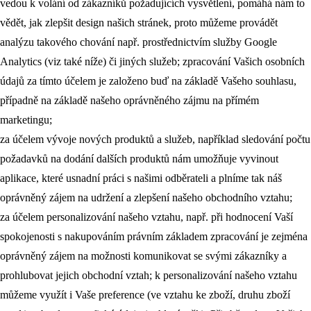
vedou k volání od zákazníků požadujících vysvětlení, pomáhá nám to
vědět, jak zlepšit design našich stránek, proto můžeme provádět
analýzu takového chování např. prostřednictvím služby Google
Analytics (viz také níže) či jiných služeb; zpracování Vašich osobních
údajů za tímto účelem je založeno buď na základě Vašeho souhlasu,
případně na základě našeho oprávněného zájmu na přímém
marketingu;
za účelem vývoje nových produktů a služeb, například sledování počtu
požadavků na dodání dalších produktů nám umožňuje vyvinout
aplikace, které usnadní práci s našimi odběrateli a plníme tak náš
oprávněný zájem na udržení a zlepšení našeho obchodního vztahu;
za účelem personalizování našeho vztahu, např. při hodnocení Vaší
spokojenosti s nakupováním právním základem zpracování je zejména
oprávněný zájem na možnosti komunikovat se svými zákazníky a
prohlubovat jejich obchodní vztah; k personalizování našeho vztahu
můžeme využít i Vaše preference (ve vztahu ke zboží, druhu zboží