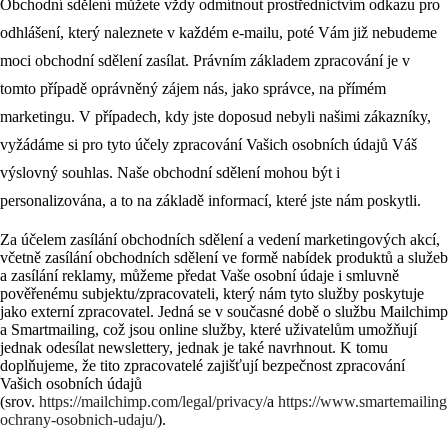
Obchodní sdělení můžete vždy odmítnout prostřednictvím odkazu pro
odhlášení, který naleznete v každém e-mailu, poté Vám již nebudeme
moci obchodní sdělení zasílat. Právním základem zpracování je v
tomto případě oprávněný zájem nás, jako správce, na přímém
marketingu. V případech, kdy jste doposud nebyli našimi zákazníky,
vyžádáme si pro tyto účely zpracování Vašich osobních údajů Váš
výslovný souhlas. Naše obchodní sdělení mohou být i
personalizována, a to na základě informací, které jste nám poskytli.
Za účelem zasílání obchodních sdělení a vedení marketingových akcí,
včetně zasílání obchodních sdělení ve formě nabídek produktů a služeb
a zasílání reklamy, můžeme předat Vaše osobní údaje i smluvně
pověřenému subjektu/zpracovateli, který nám tyto služby poskytuje
jako externí zpracovatel. Jedná se v současné době o službu Mailchimp
a Smartmailing, což jsou online služby, které uživatelům umožňují
jednak odesílat newslettery, jednak je také navrhnout. K tomu
doplňujeme, že tito zpracovatelé zajišťují bezpečnost zpracování
Vašich osobních údajů
(srov.
https://mailchimp.com/legal/privacy/
a
https://www.smartemailing
ochrany-osobnich-udaju/
).