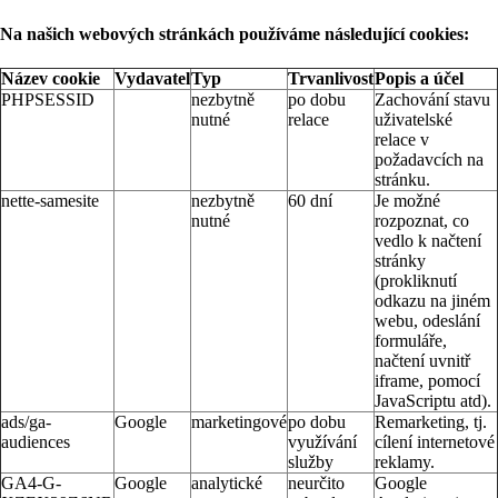
Na našich webových stránkách používáme následující cookies:
Název cookie
Vydavatel
Typ
Trvanlivost
Popis a účel
PHPSESSID
nezbytně
po dobu
Zachování stavu
nutné
relace
uživatelské
relace v
požadavcích na
stránku.
nette-samesite
nezbytně
60 dní
Je možné
nutné
rozpoznat, co
vedlo k načtení
stránky
(prokliknutí
odkazu na jiném
webu, odeslání
formuláře,
načtení uvnitř
iframe, pomocí
JavaScriptu atd).
ads/ga-
Google
marketingové
po dobu
Remarketing, tj.
audiences
využívání
cílení internetové
služby
reklamy.
GA4-G-
Google
analytické
neurčito
Google