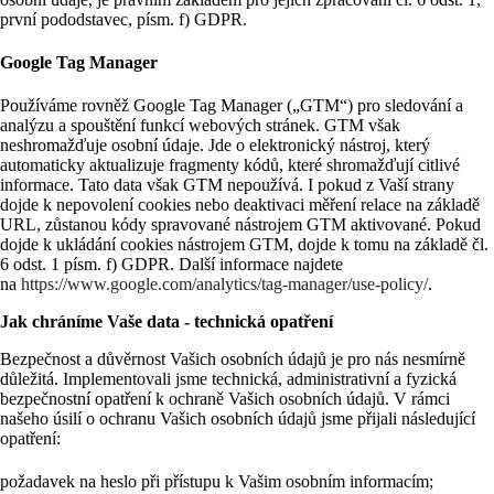
první pododstavec, písm. f) GDPR.
Google Tag Manager
Používáme rovněž Google Tag Manager („GTM“) pro sledování a
analýzu a spouštění funkcí webových stránek. GTM však
neshromažďuje osobní údaje. Jde o elektronický nástroj, který
automaticky aktualizuje fragmenty kódů, které shromažďují citlivé
informace. Tato data však GTM nepoužívá. I pokud z Vaší strany
dojde k nepovolení cookies nebo deaktivaci měření relace na základě
URL, zůstanou kódy spravované nástrojem GTM aktivované. Pokud
dojde k ukládání cookies nástrojem GTM, dojde k tomu na základě čl.
6 odst. 1 písm. f) GDPR. Další informace najdete
na
https://www.google.com/analytics/tag-manager/use-policy/
.
Jak chráníme Vaše data - technická opatření
Bezpečnost a důvěrnost Vašich osobních údajů je pro nás nesmírně
důležitá. Implementovali jsme technická, administrativní a fyzická
bezpečnostní opatření k ochraně Vašich osobních údajů. V rámci
našeho úsilí o ochranu Vašich osobních údajů jsme přijali následující
opatření:
požadavek na heslo při přístupu k Vašim osobním informacím;