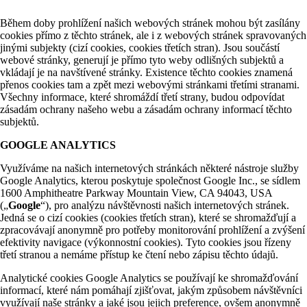
Během doby prohlížení našich webových stránek mohou být zasílány
cookies přímo z těchto stránek, ale i z webových stránek spravovaných
jinými subjekty (cizí cookies, cookies třetích stran). Jsou součástí
webové stránky, generují je přímo tyto weby odlišných subjektů a
vkládají je na navštívené stránky. Existence těchto cookies znamená
přenos cookies tam a zpět mezi webovými stránkami třetími stranami.
Všechny informace, které shromáždí třetí strany, budou odpovídat
zásadám ochrany našeho webu a zásadám ochrany informací těchto
subjektů.
GOOGLE ANALYTICS
Využíváme na našich internetových stránkách některé nástroje služby
Google Analytics, kterou poskytuje společnost Google Inc., se sídlem
1600 Amphitheatre Parkway Mountain View, CA 94043, USA
(„
Google
“), pro analýzu návštěvnosti našich internetových stránek.
Jedná se o cizí cookies (cookies třetích stran), které se shromažďují a
zpracovávají anonymně pro potřeby monitorování prohlížení a zvýšení
efektivity navigace (výkonnostní cookies). Tyto cookies jsou řízeny
třetí stranou a nemáme přístup ke čtení nebo zápisu těchto údajů.
Analytické cookies Google Analytics se používají ke shromažďování
informací, které nám pomáhají zjišťovat, jakým způsobem návštěvníci
využívají naše stránky a jaké jsou jejich preference, ovšem anonymně