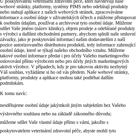
U poskytovatelů veterinární zdravotní péče, kteří navštěvují naše
webové stránky, platformy, systémy PIMS nebo odebírají produkty
nebo stahují aplikace z našich webových stránek, zpracováváme
informace a osobní údaje v uživatelských účtech a můžeme přistupovat
k osobním údajům, používat a archivovat tyto osobní údaje. Můžeme
sdílet Vaše jméno (název kliniky), objem prodeje a odebírané produkty
s výrobci a dalšími obchodními partnery, abychom splnili naše smluvní
závazky, jako je poskytování informací našim dodavatelům z naší
pozice autorizovaného distributora produktů, tedy informace zahrnující
osobní údaje, které se týkají našeho obchodního vztahu. Můžeme
takové osobní informace předat i pro účely Vašeho marketingového
oslovování přímo výrobcem nebo pro účely jiných marketingových
aktivit výrobce. V případech, kdy je pro takovou aktivitu nezbytný
Váš souhlas, vyžádáme si ho od vás předem. Naše webové stránky,
platformy, produkty a aplikace mohou také podléhat dalším
podmínkám.
K tomu navíc:
nesdělujeme osobní údaje jakýmkoli jiným subjektům bez Vašeho
výslovného souhlasu nebo na základě zákonného důvodu;
můžeme sdílet Vaše vlastní údaje přímo s vámi, jakožto s
poskytovatelem veterinární zdravotní péče, abyste mohli tyto