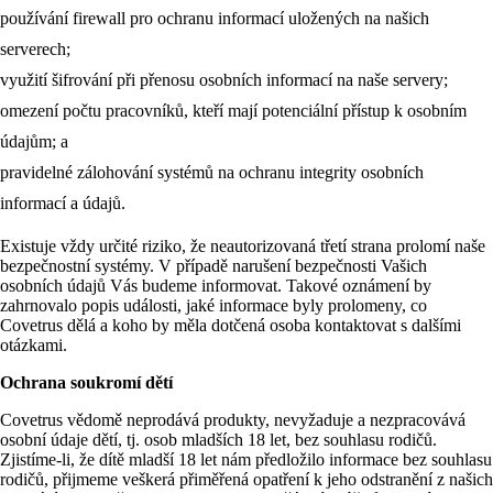
používání firewall pro ochranu informací uložených na našich
serverech;
využití šifrování při přenosu osobních informací na naše servery;
omezení počtu pracovníků, kteří mají potenciální přístup k osobním
údajům; a
pravidelné zálohování systémů na ochranu integrity osobních
informací a údajů.
Existuje vždy určité riziko, že neautorizovaná třetí strana prolomí naše
bezpečnostní systémy. V případě narušení bezpečnosti Vašich
osobních údajů Vás budeme informovat. Takové oznámení by
zahrnovalo popis události, jaké informace byly prolomeny, co
Covetrus dělá a koho by měla dotčená osoba kontaktovat s dalšími
otázkami.
Ochrana soukromí dětí
Covetrus vědomě neprodává produkty, nevyžaduje a nezpracovává
osobní údaje dětí, tj. osob mladších 18 let, bez souhlasu rodičů.
Zjistíme-li, že dítě mladší 18 let nám předložilo informace bez souhlasu
rodičů, přijmeme veškerá přiměřená opatření k jeho odstranění z našich